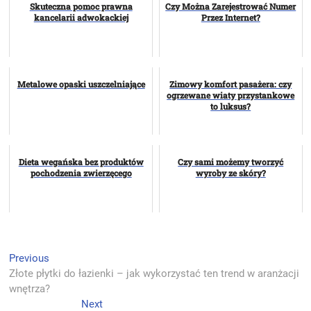
Skuteczna pomoc prawna
Czy Można Zarejestrować Numer
kancelarii adwokackiej
Przez Internet?
Metalowe opaski uszczelniające
Zimowy komfort pasażera: czy
ogrzewane wiaty przystankowe
to luksus?
Dieta wegańska bez produktów
Czy sami możemy tworzyć
pochodzenia zwierzęcego
wyroby ze skóry?
N
Previous
P
Złote płytki do łazienki – jak wykorzystać ten trend w aranżacji
r
a
wnętrza?
e
w
v
Next
N