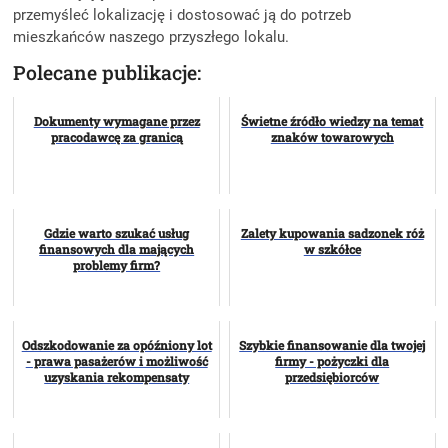
przemyśleć lokalizację i dostosować ją do potrzeb
mieszkańców naszego przyszłego lokalu.
Polecane publikacje:
Dokumenty wymagane przez
Świetne źródło wiedzy na temat
pracodawcę za granicą
znaków towarowych
Gdzie warto szukać usług
Zalety kupowania sadzonek róż
finansowych dla mających
w szkółce
problemy firm?
Odszkodowanie za opóźniony lot
Szybkie finansowanie dla twojej
- prawa pasażerów i możliwość
firmy - pożyczki dla
uzyskania rekompensaty
przedsiębiorców