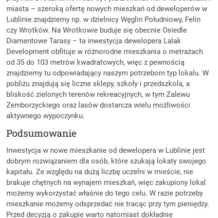
miasta – szeroką ofertę nowych mieszkań od deweloperów w
Lublinie znajdziemy np. w dzielnicy Węglin Południowy, Felin
czy Wrotków. Na Wrotkowie buduje się obecnie Osiedle
Diamentowe Tarasy – ta inwestycja dewelopera Lalak
Development obfituje w różnorodne mieszkania o metrażach
od 35 do 103 metrów kwadratowych, więc z pewnością
znajdziemy tu odpowiadający naszym potrzebom typ lokalu. W
pobliżu znajdują się liczne sklepy, szkoły i przedszkola, a
bliskość zielonych terenów rekreacyjnych, w tym Zalewu
Zemborzyckiego oraz lasów dostarcza wielu możliwości
aktywnego wypoczynku.
Podsumowanie
Inwestycja w nowe mieszkanie od dewelopera w Lublinie jest
dobrym rozwiązaniem dla osób, które szukają lokaty swojego
kapitału. Ze względu na dużą liczbę uczelni w mieście, nie
brakuje chętnych na wynajem mieszkań, więc zakupiony lokal
możemy wykorzystać właśnie do tego celu. W razie potrzeby
mieszkanie możemy odsprzedać nie tracąc przy tym pieniędzy.
Przed decyzją o zakupie warto natomiast dokładnie