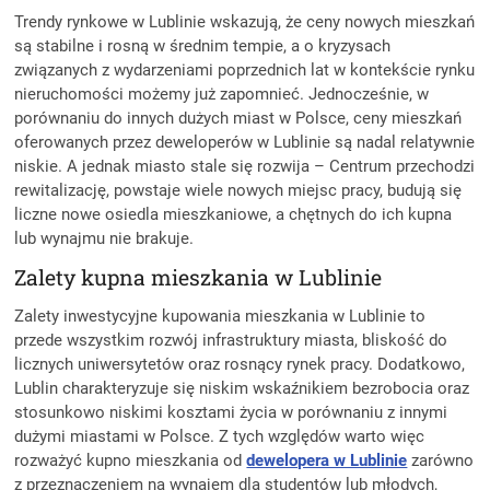
Trendy rynkowe w Lublinie wskazują, że ceny nowych mieszkań
są stabilne i rosną w średnim tempie, a o kryzysach
związanych z wydarzeniami poprzednich lat w kontekście rynku
nieruchomości możemy już zapomnieć. Jednocześnie, w
porównaniu do innych dużych miast w Polsce, ceny mieszkań
oferowanych przez deweloperów w Lublinie są nadal relatywnie
niskie. A jednak miasto stale się rozwija – Centrum przechodzi
rewitalizację, powstaje wiele nowych miejsc pracy, budują się
liczne nowe osiedla mieszkaniowe, a chętnych do ich kupna
lub wynajmu nie brakuje.
Zalety kupna mieszkania w Lublinie
Zalety inwestycyjne kupowania mieszkania w Lublinie to
przede wszystkim rozwój infrastruktury miasta, bliskość do
licznych uniwersytetów oraz rosnący rynek pracy. Dodatkowo,
Lublin charakteryzuje się niskim wskaźnikiem bezrobocia oraz
stosunkowo niskimi kosztami życia w porównaniu z innymi
dużymi miastami w Polsce. Z tych względów warto więc
rozważyć kupno mieszkania od
dewelopera w Lublinie
zarówno
z przeznaczeniem na wynajem dla studentów lub młodych,