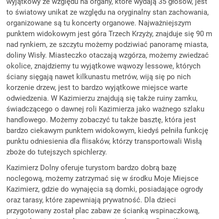
wyjątkowy ze względu na organy, które wydają 35 głosów, jest
to światowy unikat ze względu na oryginalny stan zachowania,
organizowane są tu koncerty organowe. Najważniejszym
punktem widokowym jest góra Trzech Krzyży, znajduje się 90 m
nad rynkiem, ze szczytu możemy podziwiać panoramę miasta,
doliny Wisły. Miasteczko otaczają wzgórza, możemy zwiedzać
okolice, znajdziemy tu wyjątkowe wąwozy lessowe, których
ściany sięgają nawet kilkunastu metrów, wiją się po nich
korzenie drzew, jest to bardzo wyjątkowe miejsce warte
odwiedzenia. W Kazimierzu znajdują się także ruiny zamku,
świadczącego o dawnej roli Kazimierza jako ważnego szlaku
handlowego. Możemy zobaczyć tu także basztę, która jest
bardzo ciekawym punktem widokowym, kiedyś pełniła funkcję
punktu odniesienia dla flisaków, którzy transportowali Wisłą
zboże do tutejszych spichlerzy.
Kazimierz Dolny oferuje turystom bardzo dobrą bazę
noclegową, możemy zatrzymać się w środku Moje Miejsce
Kazimierz, gdzie do wynajęcia są domki, posiadające ogrody
oraz tarasy, które zapewniają prywatność. Dla dzieci
przygotowany został plac zabaw ze ścianką wspinaczkową,