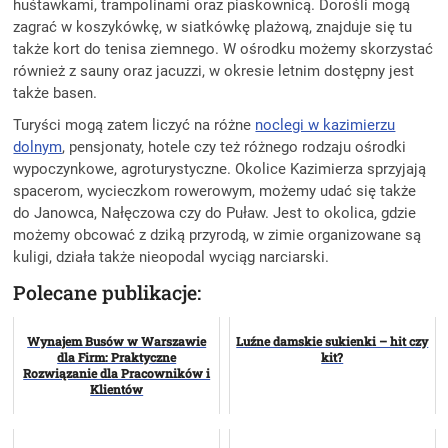
huśtawkami, trampolinami oraz piaskownicą. Dorośli mogą
zagrać w koszykówkę, w siatkówkę plażową, znajduje się tu
także kort do tenisa ziemnego. W ośrodku możemy skorzystać
również z sauny oraz jacuzzi, w okresie letnim dostępny jest
także basen.
Turyści mogą zatem liczyć na różne
noclegi w kazimierzu
dolnym
, pensjonaty, hotele czy też różnego rodzaju ośrodki
wypoczynkowe, agroturystyczne. Okolice Kazimierza sprzyjają
spacerom, wycieczkom rowerowym, możemy udać się także
do Janowca, Nałęczowa czy do Puław. Jest to okolica, gdzie
możemy obcować z dziką przyrodą, w zimie organizowane są
kuligi, działa także nieopodal wyciąg narciarski.
Polecane publikacje:
Wynajem Busów w Warszawie
Luźne damskie sukienki – hit czy
dla Firm: Praktyczne
kit?
Rozwiązanie dla Pracowników i
Klientów