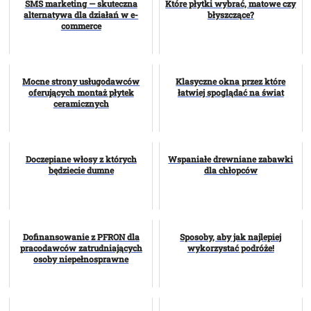
SMS marketing — skuteczna
Które płytki wybrać, matowe czy
alternatywa dla działań w e-
błyszczące?
commerce
Mocne strony usługodawców
Klasyczne okna przez które
oferujących montaż płytek
łatwiej spoglądać na świat
ceramicznych
Doczepiane włosy z których
Wspaniałe drewniane zabawki
będziecie dumne
dla chłopców
Dofinansowanie z PFRON dla
Sposoby, aby jak najlepiej
pracodawców zatrudniających
wykorzystać podróże!
osoby niepełnosprawne